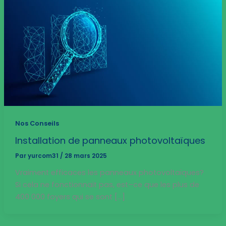
Nos Conseils
Installation de panneaux photovoltaïques
Par
yurcom31
/
28 mars 2025
Vraiment efficaces les panneaux photovoltaïques?
Si cela ne fonctionnait pas, est–ce que les plus de
400 000 foyers qui se sont […]