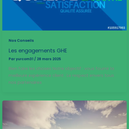
Nos Conseils
Les engagements GHE
Par
yurcom31
/
28 mars 2025
Bien faire les choses Notre objectif : vous fournir la
meilleure expérience client . Le respect envers tous
nos partenaires