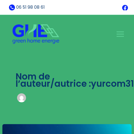
Aller
06 51 98 08 61
au
contenu
Nom de
l’auteur/autrice :yurcom31