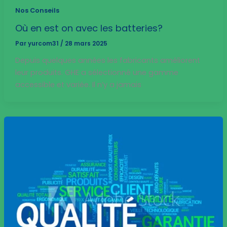
Nos Conseils
Où en est on avec les batteries?
Par
yurcom31
/
28 mars 2025
Depuis quelques années les fabricants améliorent
leur produits. GHE a sélectionné une gamme
accessible et variée. Il n’y a jamais