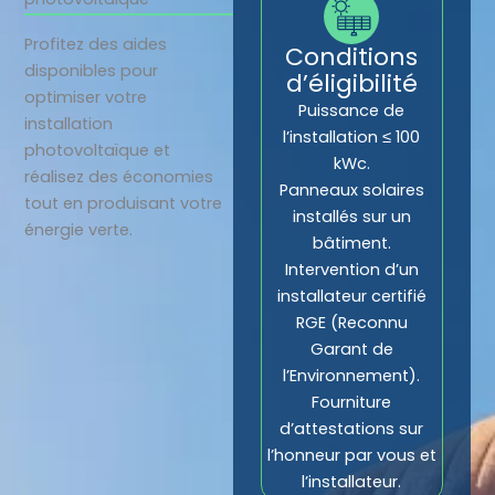
Profitez des aides
Conditions
disponibles pour
d’éligibilité
optimiser votre
Puissance de
installation
l’installation ≤ 100
photovoltaïque et
kWc.
réalisez des économies
Panneaux solaires
tout en produisant votre
installés sur un
énergie verte.
bâtiment.
Intervention d’un
installateur certifié
RGE (Reconnu
Garant de
l’Environnement).
Fourniture
d’attestations sur
l’honneur par vous et
l’installateur.