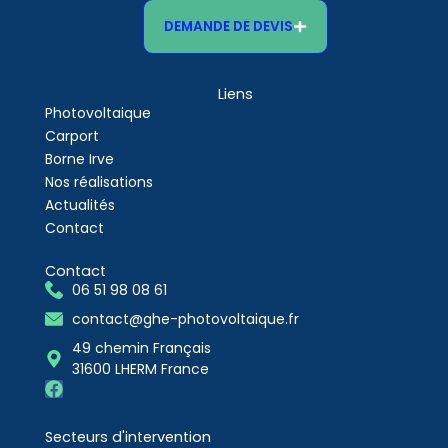
DEMANDE DE DEVIS
Liens
Photovoltaique
Carport
Borne Irve
Nos réalisations
Actualités
Contact
Contact
06 51 98 08 61
contact@ghe-photovoltaique.fr
49 chemin Français
31600 LHERM France
F
a
c
Secteurs d'intervention
e