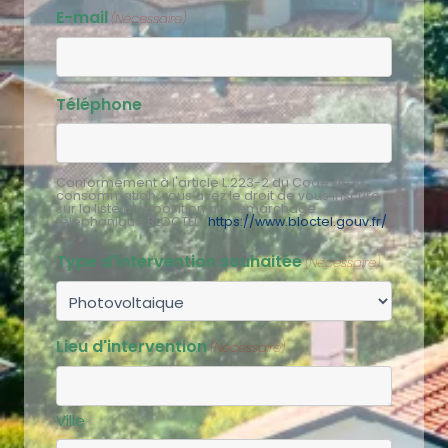
E-mail
(Nécessaire)
Téléphone
Conformément à l'article L.223-2 du Code de la
consommation, vous avez le droit de vous inscrire
sur la liste d'opposition au démarchage
téléphonique BLOCTEL :
https://www.bloctel.gouv.fr/
Type d'intervention souhaitée
(Nécessaire)
Lieu d'intervention
(Nécessaire)
Ville