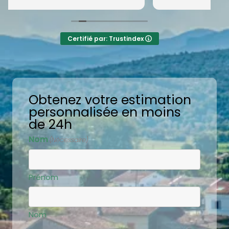
satisfait.
Merci Esmeralda et toute l'équipe.
Certifié par: Trustindex
Obtenez votre estimation
personnalisée en moins
de 24h
Nom
(Nécessaire)
Prénom
Nom