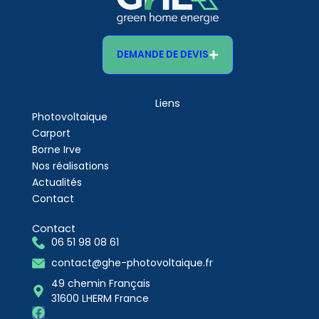
DEMANDE DE DEVIS
Liens
Photovoltaique
Carport
Borne Irve
Nos réalisations
Actualités
Contact
Contact
06 51 98 08 61
contact@ghe-photovoltaique.fr
49 chemin Français
31600 LHERM France
F