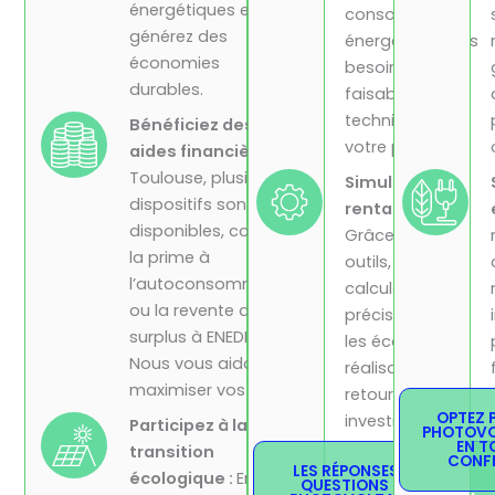
énergétiques et
consommation
générez des
énergétique, vos
économies
besoins et la
durables.
faisabilité
technique de
Bénéficiez des
votre projet.
aides financières :
À
Toulouse, plusieurs
Simulation de
dispositifs sont
rentabilité:
disponibles, comme
Grâce à nos
la prime à
outils, nous
l’autoconsommation
calculons
ou la revente de
précisément
surplus à ENEDIS.
les économies
Nous vous aidons à
réalisables et le
maximiser vos droits.
retour sur
OPTEZ 
investissement.
Participez à la
PHOTOVO
EN T
transition
CONF
LES RÉPONSES À VOS
écologique :
En
QUESTIONS SUR LE