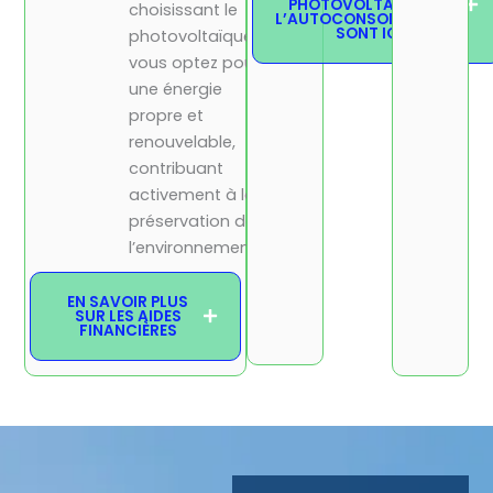
PHOTOVOLTAÏQUE ET
choisissant le
L’AUTOCONSOMMATION
SONT ICI
photovoltaïque,
vous optez pour
une énergie
propre et
renouvelable,
contribuant
activement à la
préservation de
l’environnement.
EN SAVOIR PLUS
SUR LES AIDES
FINANCIÈRES