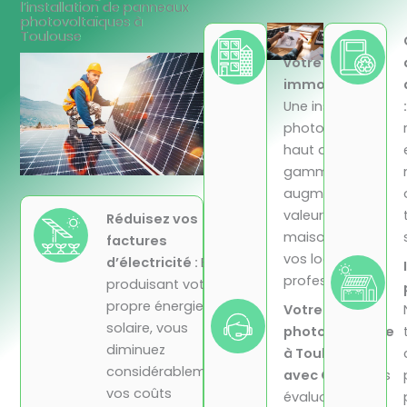
l’installation de panneaux
photovoltaïques à
Toulouse
Valorisez
votre bien
immobilier :
Une installation
photovoltaïque
haut de
gamme
augmente la
valeur de votre
Réduisez vos
maison ou de
factures
vos locaux
d’électricité :
En
professionnels.
produisant votre
propre énergie
Votre projet
solaire, vous
photovoltaïque
diminuez
à Toulouse
considérablement
avec GHE :
Nous
vos coûts
évaluons votre