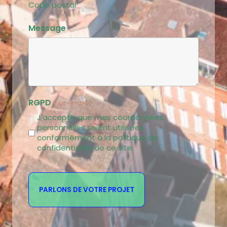
Code postal
Message
RGPD
(Nécessaire)
J’accepte que mes coordonnées
personnelles soient utilisées
conformément à la politique de
confidentialité de ce site.