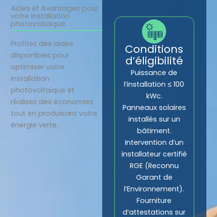
Aides et Avantages pour
votre installation
photovoltaïque
Profitez des aides
Conditions
disponibles pour
d’éligibilité
optimiser votre
Puissance de
installation
l’installation ≤ 100
photovoltaïque et
kWc.
réalisez des économies
Panneaux solaires
tout en produisant votre
installés sur un
énergie verte.
bâtiment.
Intervention d’un
installateur certifié
RGE (Reconnu
Garant de
l’Environnement).
Fourniture
d’attestations sur