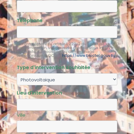
Téléphone
Conformément à l'article L.223-2 du Code de la
consommation, vous avez le droit de vous inscrire
sur la liste d'opposition au démarchage
téléphonique BLOCTEL :
https://www.bloctel.gouv.fr/
Type d'intervention souhaitée
(Nécessaire)
Lieu d'intervention
(Nécessaire)
Ville