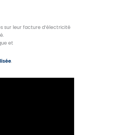
 sur leur facture d’électricité
é.
que et
lisée
.