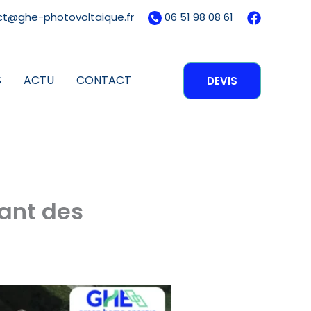
ct@ghe-photovoltaique.fr
06 51 98 08 61
S
ACTU
CONTACT
DEVIS
lant des