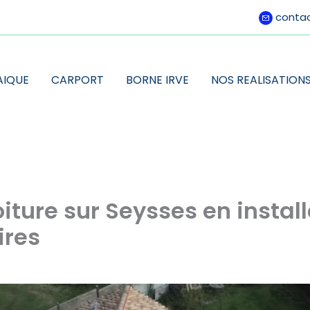
conta
AIQUE
CARPORT
BORNE IRVE
NOS REALISATION
iture sur Seysses en instal
ires