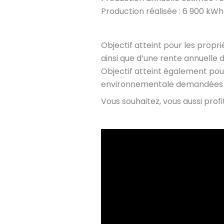
Production réalisée : 6 900 kWh
Objectif atteint pour les propr
ainsi que d’une rente annuelle
Objectif atteint également pou
environnementale demandées pa
Vous souhaitez, vous aussi prof