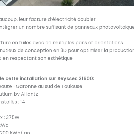
coup, leur facture d’électricité doubler.
 intégrer un nombre suffisant de panneaux photovoltaique
ture en tuiles avec de multiples pans et orientations.
inutieux de conception en 3D pour optimiser la production
out en respectant son esthétique.
e cette installation sur Seysses 31600:
, Haute -Garonne au sud de Toulouse
utium by Alliantz
tallés : 14
x : 375W
 kWc
 6200 kWh/ an